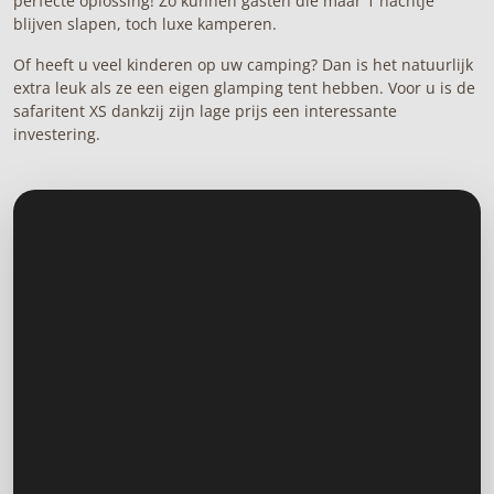
perfecte oplossing! Zo kunnen gasten die maar 1 nachtje
blijven slapen, toch
luxe kamperen
.
Of heeft u veel kinderen op uw camping? Dan is het natuurlijk
extra leuk als ze een eigen
glamping tent
hebben. Voor u is de
safaritent XS dankzij zijn lage prijs een interessante
investering.