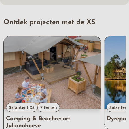
Ontdek projecten met de XS
Safaritent XS
7 tenten
Safariten
Camping & Beachresort
Dyrepar
Julianahoeve