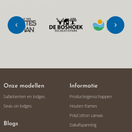
Onze modellen
Informatie
Safaritenten en lodges
Producteigenschappen
Seas-on lodges
Houten frames
PolyCotton canvas
Blogs
Dakafspanning