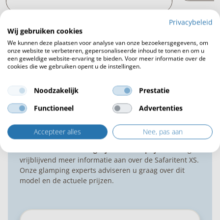
Privacybeleid
Wij gebruiken cookies
Bekijk meer projecten
We kunnen deze plaatsen voor analyse van onze bezoekersgegevens, om
onze website te verbeteren, gepersonaliseerde inhoud te tonen en om u
een geweldige website-ervaring te bieden. Voor meer informatie over de
cookies die we gebruiken opent u de instellingen.
Noodzakelijk
Prestatie
Functioneel
Advertenties
Accepteer alles
Nee, pas aan
Informatie aanvragen
Benieuwd naar de
mogelijkheden
en
prijzen
? Vraag
vrijblijvend meer informatie aan over de Safaritent XS.
Onze glamping experts adviseren u graag over dit
model en de actuele prijzen.