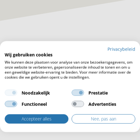
Privacybeleid
Wij gebruiken cookies
We kunnen deze plaatsen voor analyse van onze bezoekersgegevens, om
onze website te verbeteren, gepersonaliseerde inhoud te tonen en om u
een geweldige website-ervaring te bieden. Voor meer informatie over de
WIJ GEVEN U PERSOONLIJK
FOCUS OP KWALITEIT VAN
cookies die we gebruiken opent u de instellingen.
ADVIES
PROCES TOT PRODUCT
Noodzakelijk
Prestatie
Functioneel
Advertenties
RUIME ERVARING: 800+
Accepteer alles
Nee, pas aan
PROJECTEN