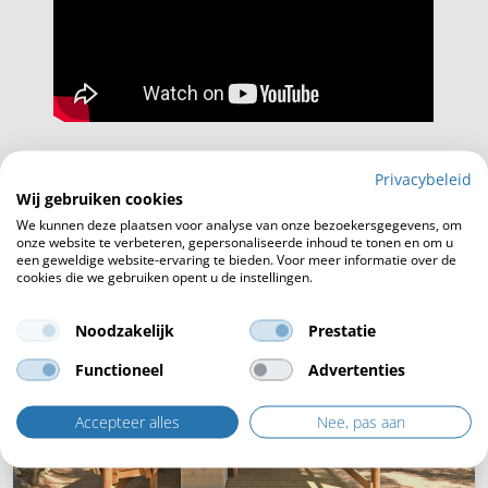
Privacybeleid
Wij gebruiken cookies
De keuze van Torre de la Mora
We kunnen deze plaatsen voor analyse van onze bezoekersgegevens, om
onze website te verbeteren, gepersonaliseerde inhoud te tonen en om u
een geweldige website-ervaring te bieden. Voor meer informatie over de
cookies die we gebruiken opent u de instellingen.
Noodzakelijk
Prestatie
Functioneel
Advertenties
Accepteer alles
Nee, pas aan