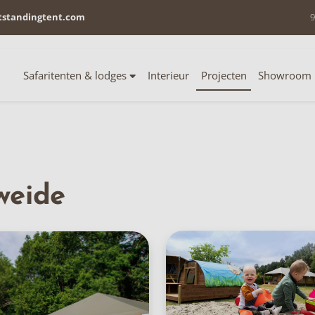
tstandingtent.com
9
Safaritenten & lodges
Interieur
Projecten
Showroom
weide