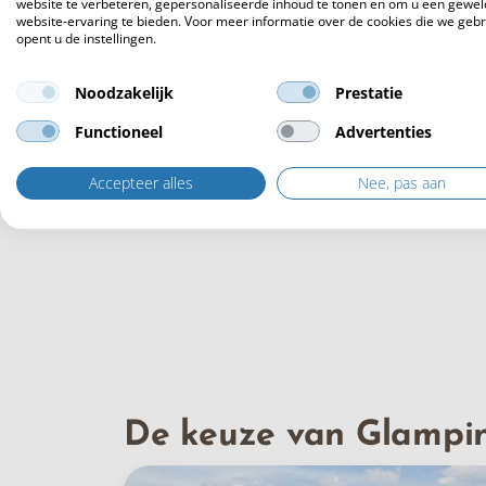
website te verbeteren, gepersonaliseerde inhoud te tonen en om u een gewel
website-ervaring te bieden. Voor meer informatie over de cookies die we geb
Compleet ingeri
opent u de instellingen.
De
safari- en lodgetenten
zijn v
Noodzakelijk
Prestatie
keuken. Daarnaast beschikt elk
glijbaan voor de kinderen
, ho
Functioneel
Advertenties
van thuis en de gezelligheid v
uitbereid met 6 nieuwe Safari 
Accepteer alles
Nee, pas aan
De keuze van Glampi