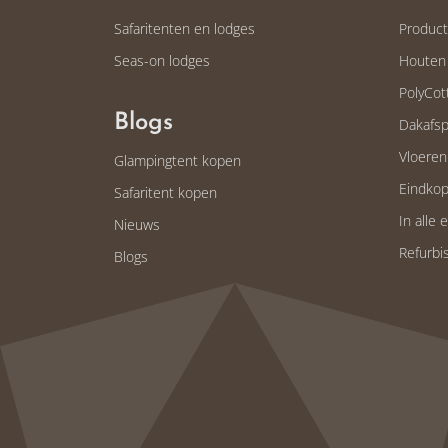
Safaritenten en lodges
Produc
Seas-on lodges
Houten
PolyCot
Blogs
Dakafsp
Vloeren
Glampingtent kopen
Eindkop
Safaritent kopen
In alle 
Nieuws
Refurb
Blogs