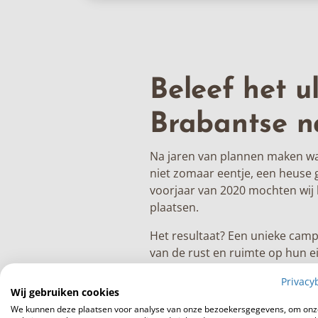
Beleef het u
Brabantse n
Na jaren van plannen maken was 
niet zomaar eentje, een heuse
voorjaar van 2020 mochten wij 
plaatsen.
Het resultaat? Een unieke cam
van de rust en ruimte op hun e
terrein! Ondanks Covid-19 is h
Privacy
gasten zijn dol enthousiast. Vo
Wij gebruiken cookies
een zee van ruimte.”
We kunnen deze plaatsen voor analyse van onze bezoekersgegevens, om onz