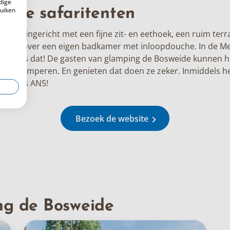
dige
ruiken
chte safaritenten
olledig ingericht met een fijne zit- en eethoek, een ruim terr
e tent over een eigen badkamer met inloopdouche. In de Med
e leuk is dat! De gasten van
glamping de Bosweide
kunnen hi
an het kamperen. En genieten dat doen ze zeker. Inmiddels 
Cottages AN5!
Bezoek de website
ng de Bosweide