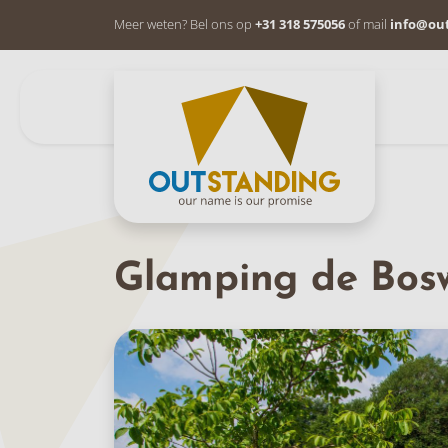
Meer weten? Bel ons op
+31 318 575056
of mail
info@ou
Glamping de Bos