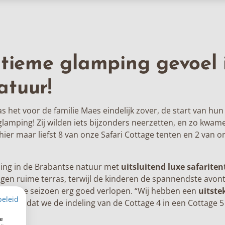
ltieme glamping gevoel 
atuur!
het voor de familie Maes eindelijk zover, de start van hun
glamping
! Zij wilden iets bijzonders neerzetten, en zo kwamen
hier maar liefst 8 van onze
Safari Cottage
tenten en 2 van o
ping in de Brabantse natuur met
uitsluitend luxe safarite
igen ruime terras, terwijl de kinderen de spannendste avon
et eerste seizoen erg goed verlopen. “Wij hebben een
uitste
beleid
oral omdat we de indeling van de Cottage 4 in een Cottage 5
e