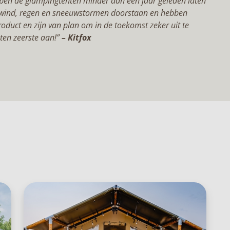
ben de glampingtenten minder dan een jaar geleden laten
e wind, regen en sneeuwstormen doorstaan ​​en hebben
oduct en zijn van plan om in de toekomst zeker uit te
ten zeerste aan!”
– Kitfox