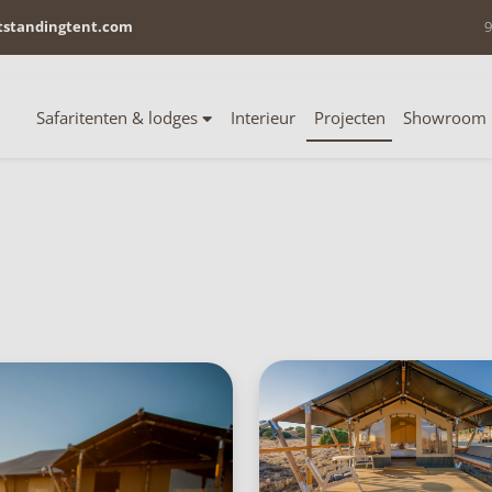
tstandingtent.com
9
Safaritenten & lodges
Interieur
Projecten
Showroom