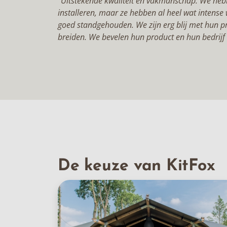
“Uitstekende kwaliteit en vakmanschap. We heb
installeren, maar ze hebben al heel wat intens
goed standgehouden. We zijn erg blij met hun pr
breiden. We bevelen hun product en hun bedrijf 
De keuze van KitFox