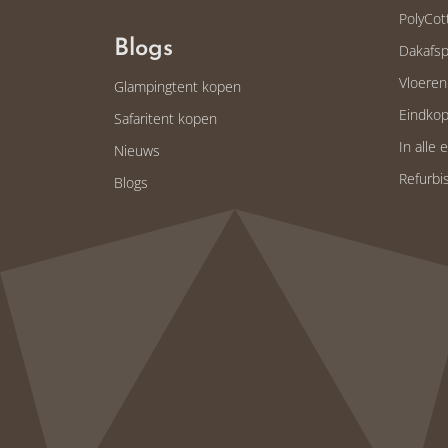
PolyCot
Blogs
Dakafsp
Vloeren
Glampingtent kopen
Eindkop
Safaritent kopen
In alle 
Nieuws
Refurb
Blogs