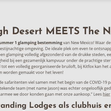
gh Desert MEETS The N
ummer 1 glamping bestemming
van New Mexico! Waar de
estijnachtige omgeving. De ideale plek om even te ontsnap
 een glamping volledig afgezonderd van de drukke steden, e
heid bij een gezamenlijk kampvuur onder de prachtige ste
l tot een volledig georganiseerde bruiloft, bij Kitfox kan he
n worden gemaakt voor het leven!
e safaritenten viel samen met het begin van de COVID-19 p
stekende team (met name Jason) was echter ongelooflijk ged
armee we door konden gaan met onze aankoop.” Lees
hier
anding Lodges als clubhuis e