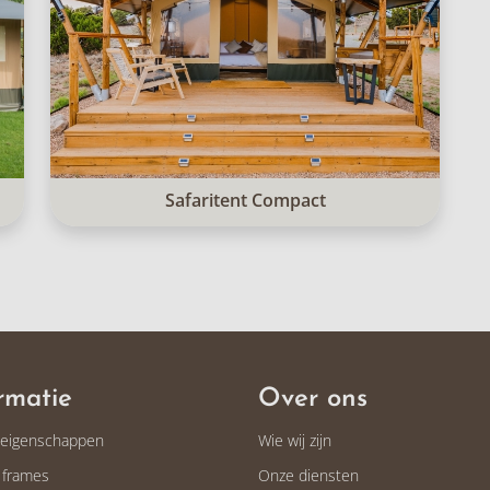
Safaritent Compact
rmatie
Over ons
teigenschappen
Wie wij zijn
 frames
Onze diensten