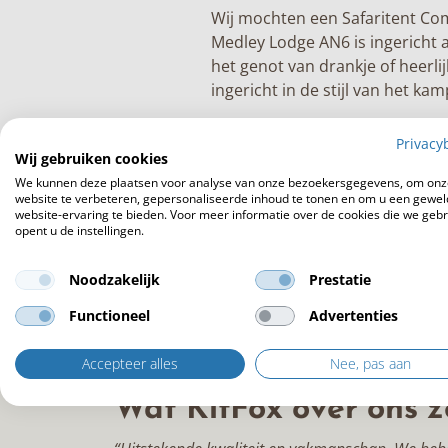
Wij mochten een
Safaritent Co
Medley Lodge
AN6 is ingericht
het genot van drankje of heerli
ingericht in de stijl van het ka
Privacy
Wij gebruiken cookies
We kunnen deze plaatsen voor analyse van onze bezoekersgegevens, om onz
website te verbeteren, gepersonaliseerde inhoud te tonen en om u een gewel
website-ervaring te bieden. Voor meer informatie over de cookies die we geb
opent u de instellingen.
Noodzakelijk
Prestatie
Functioneel
Advertenties
Accepteer alles
Nee, pas aan
Wat KitFox over ons z