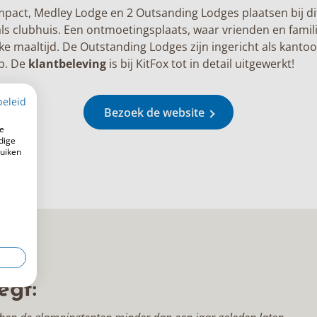
mpact
,
Medley Lodge
en 2 Outsanding Lodges plaatsen bij di
 als clubhuis. Een ontmoetingsplaats, waar vrienden en fa
jke maaltijd. De Outstanding Lodges zijn ingericht als kanto
mp. De
klantbeleving
is bij
KitFox
tot in detail uitgewerkt!
beleid
Bezoek de website
e
dige
ruiken
egt: