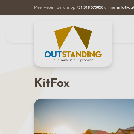
Meer weten? Bel ons op
+31 318 575056
of mail
info@ou
KitFox