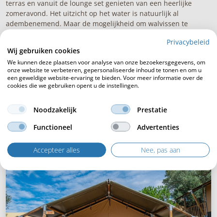
terras en vanuit de lounge set genieten van een heerlijke
zomeravond. Het uitzicht op het water is natuurlijk al
adembenemend. Maar de mogelijkheid om walvissen te
spotten vanaf het terras van de safaritent is toch zeker
Privacybeleid
bijzonder te noemen.
Wij gebruiken cookies
We kunnen deze plaatsen voor analyse van onze bezoekersgegevens, om
onze website te verbeteren, gepersonaliseerde inhoud te tonen en om u
een geweldige website-ervaring te bieden. Voor meer informatie over de
cookies die we gebruiken opent u de instellingen.
Bezoek de website
Noodzakelijk
Prestatie
Functioneel
Advertenties
De keuze van Brown’s Bay Resort
Accepteer alles
Nee, pas aan